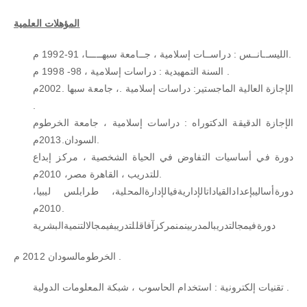
المؤهلات العلمية
الليســانــس : دراســات إسلامية ، جــامعة سبهـــــا، 91-1992 م.
السنة التمهيدية : دراسات إسلامية ، 98- 1998 م .
الإجازة العالية الماجستير: دراسات إسلامية .، جامعة سبها .2002م
.
الإجازة الدقيقة الدكتوراه : دراسات إسلامية ، جامعة الخرطوم
السودان.2013م.
دورة في أساسيات التفاوض في الحياة الشخصية ، مركز إبداع
للتدريب ، القاهرة مصر، 2010م.
دورةأساليبإعدادالقياداتالإداريةفيالإدارةالمحلية، طرابلس ليبيا،
2010م.
دورةفيمجالتدريبالمدربينمنمركزآفاقللتدريبفيمجالالتنميةالبشرية
الخرطومالسودان 2012 م .
تقنيات إلكترونية : استخدام الحاسوب ، شبكة المعلومات الدولية .