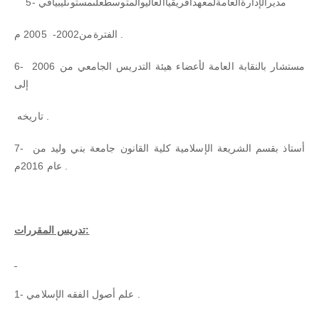
5- مديرالإدارةالعامةلمعهدافريقياالعاليوالمتوسطعلىمستوىليبيافي
الفترةمن2002- 2005 م .
6- مستشار بالنقابة العامة لأعضاء هيئة التدريس الجامعي من 2006
إلى
تاريخه .
7- أستاذ بقسم الشريعة الإسلامية كلية القانون جامعة بني وليد من
عام 2016م .
تدريس المقررات:
1- علم أصول الفقه الإسلامي .