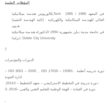
ال
مؤهلات
العلمية
بكالوريوس هندسة ميكانيكيةTech 1985 / 1986 في المعهد
العالي للهندسة الميكانيكية والكهربائية (كلية الهندسة التقنية)
هــون.
دكتوراه هندسة ميكانيكيةD 1994 في جامعة مدينة دبلن بجمهورية
ايرلندا. Dublin City University

الدورات والمؤتمرات
– ISO 9001 – 2000 , ISO 17020 – 19981- دورة تدريبيه أنظمة
ادارة الجودة
.دورة تدريبية في التخطيط الاستراتيجي – معهد التخطيط – 20142-
3- دورة في القيادة – الهيئة الوطنية للتعليم التقني والفني –2016