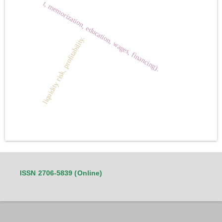
t, memorization, education, wages, financing).
liquidity risk, profitability.
ISSN 2706-5839 (Online)