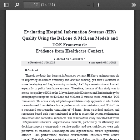
(1 of 21)
Toggle
Find
Zoom
Zoom
Too
Sidebar
Out
In
Evaluating
 Hospital Information Systems (HIS) 
Quality Using the DeLone & McLean 
Models and 
TOE Framework: 
Evidence from Healthcare Context.
■ 
  *  
Ahmed Ali A Alsoukni
●
● 
 Received:21/09/2025                                              
Accepted: 03/11/2025
■
 Abstract: 
There is no doubt that hospital information systems HIS have an important role 
in improving healthcare efficiency and decision-making, yet their evaluation in 
some developing and fragile country contexts, like Libya, remains almost limited, 
especially in public healthcare systems. Therefore, the aim of this study was to 
assess the quality of HIS at the Libyan hospital of Diabetes and Endocrinology by 
attempting to integrate the DeLone and McLean IS success model with the  TOE  
framework. This case study adopted a quantitative study approach in which data 
were obtained from 44 healthcare professionals, administrators, and IT staff via 
a structured questionnaire consisting of 46 items. Some statistical analyses and 
regression-based path were conducted in order to assess the system performance 
dimensions and contextual influences. The results of the study indicated that while 
HIS provided substantial organizational benefits, particularly, in efficiency and 
decision support, system quality, service quality, and user satisfaction were only 
perceived  as  moderate.  Technological  and  organizational  factors  significantly 
affected    HIS  performance,  whereas  environmental  influences  were  almost 
limited. This study offers empirical evidence from Libya, confirms the relevance 