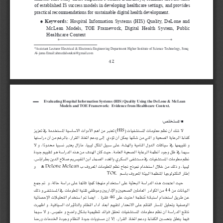
of established IS success models in developing healthcare settings, and provides 
practical recommendations for sustainable digital health development.
●
  Keywords:  
Hospital Information Systems (HIS) Quality, DeLone and 
McLean  Models,  TOE  Framework,  Digital  Health  System,  Public 
Healthcare Context
*Assistant
 Lecturer Electrical & Electronic Engineering Department Higher Institute 
of Science Technology, Souq 
Al-juma Email:ahmedalsoukni@gmail.com
42
Evaluating
 Hospital Information Systems (HIS) Quality Using the DeLone & McLean 
Models and TOE Framework:  Evidence from Healthcare Context.
■ المستخلص: 
) تعتبر من اهم الأدوات الاساسية المستخدمة في تعزيز 
HIS
لا شك أن نظم معلومات المستشفيات (
كفاءة الرعاية الصحية و التي من شأنها يمكن أن تؤدي  إلى ودعم اتخاذ القرار، بالرغم من أن دراستها 
و تقييمها في سياقات الدول النامية والهشة، على سبيل المثال ليبيا، مازال يعتبر نسبيا محدود
ا، و لا 
سيما في ظل وجود أنظمة الرعاية الصحية العامة. حيث كان الهدف من هذه الدراسة هو لتقييم جودة 
نظم معلومات المستشفيات في مستشفى السكري والغدد الصماء أبن النفيس, صلاح الدين بطرابلس، 
 و    & 
DeLone McLean
ليبيا، و ذلك من خلال استخدام نموذج نجاح نظم المعلومات المعروف ب 
TOE
إطار التكنولوجيا المنظمة البيئة المعروف باسم  .
حيث اعتمدت هذه الدراسة البحثية على استخدام منهج
ا كمي
ا قائم
ا على دراسة حالة، و  تم جمع 
 من الكوادر  العاملين الصحيين والإداريين وموظفي تقنية المعلومات في المستشفى و ذلك 
44
البيانات من 
 فقرة .  ايضا تم استخدام التحليلات الإحصائية 
46
نظمة احتوت على 
عن طريق استخدام استبانة م
الوصفية وتحليل المسار القائم على الانحدار لتقييم أبعاد أداء النظام والتأثيرات السياقية. و اظهرت 
نتائج الدراسة أن نظم معلومات المستشفيات تحقق فوائد تنظيمية بشكل واضح و ملموس، و لا سيما 
فيما يتعلق بتحسين الكفاءة ودعم اتخاذ القرار، إلا إن مستويات جودة النظام وجودة الخدمات ورضا 