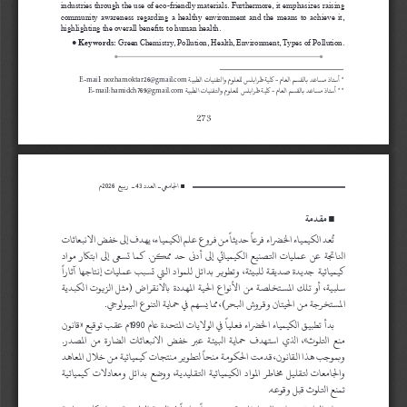
industries through the use of eco-friendly materials. Furthermore, it emphasizes raising 
community  awareness  regarding  a  healthy  environment  and  the  means  to  achieve  it,  
highlighting the overall benefits to human health.
●
 Keywords:
 Green Chemistry, Pollution, Health, Environment, Types of Pollution.
* أستاذ مساعد بالقسم العام - كلية طرابلس للعلوم والتقنيات الطبية 
.
26
: 
-
E
maiI
nozhamoktar
@gmail
com
* * أستاذ مساعد بالقسم العام - كلية طرابلس للعلوم والتقنيات الطبية 
.
769
:
-
E
maiI
hamidch
@gmail
com
273
الجامعي ـ العدد 
43
 ـ  ربيع  
2026
م
 ■
 مقدمة
■
ت
عد الكيمياء الخضراء فرعا
 حديثا
 من فروع علم الكيمياء، يهدف إلى خفض الانبعاثات 
الناتجة  عن  عمليات  التصنيع  الكيميائي  إلى  أدنى  حد  ممكن.  كما  تسعى  إلى  ابتكار  مواد 
كيميائية جديدة صديقة للبيئة، وتطوير بدائل للمواد التي تسبب عمليات إنتاجها آثارا
سلبية،  أو  تلك  المستخلصة  من  الأنواع  الحية  المهددة  بالانقراض  (مثل  الزيوت  الكبدية 
المستخرجة من الحيتان وقروش البحر)، مما يسهم في حماية التنوع البيولوجي.
بدأ تطبيق الكيمياء الخضراء فعليا
 في الولايات المتحدة عام 
1990
م عقب توقيع «قانون 
منع  التلوث»،  الذي  استهدف  حماية  البيئة  عبر  خفض  الانبعاثات  الضارة  من  المصدر. 
وبموجب هذا القانون، قدمت الحكومة منحا
 لتطوير منتجات كيميائية من خلال المعاهد 
والجامعات  لتقليل  مخاطر  المواد  الكيميائية  التقليدية،  ووضع  بدائل  ومعادلات  كيميائية 
تمنع التلوث قبل وقوعه.
إن التلوث هو إدخال ملوثات تسبب تغيرا
 سلبيا
 في البيئة الطبيعية، سواء كانت مادية 