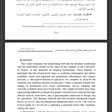
إلى  مستوى  متوسط،  مع  وجود  تفاوت  بين  الشعارات  من  حيث  تحقيق  التوازن  بين  الجماليات 
والمضمون الفكري .
الكلمات  المفتاحية:
  البعد  الجمالي،  المضمون  الفكري،  الشعارات،  الهوية  البصرية، 
●
جامعة طرابلس .
* أستاذ مساعد بقسم الفنون الجميلة - كلية الفنون والتصميم - جامعة طرابلس 
.
.
.
:
-
E
maiI
f
freasen@uot
edu
ly
234
دراسة وصفية تحليلية
البعد الجمالي والمضمون الفكري  في شعارات كليات جامعة طرابلس
■
 Abstract:
 This study examines the relationship between the aesthetic dimension 
and the intellectual content in the logos of the colleges at the University 
of  Tripoli,  as  key  elements  in  shaping  institutional  visual  identity.  It  
highlights the role of university logos as symbolic components that reflect 
academic  values  and  represent  the  institution’s  educational  and  cultural  
mission.  A  descriptive-analytical  approach  was  adopted  to  analyze  the  
aesthetic and symbolic features of the logos within a semiotic framework, 
aiming  to  understand  how  visual  relationships  convey  meaning  and  
translate academic ideas into visual forms. The sample included four logos 
representing different academic disciplines, and data were collected through 
official sources, interviews, and a questionnaire addressed to design and 
art specialists. The findings indicate that the aesthetic dimension ranged 
from 1.82 to 2.07 and the intellectual dimension from 1.84 to 1.96, with an 
overall mean of 1.93 out of 3, reflecting a moderate level with variations 
among the logos.
●
  Keywords
:  aesthetic  dimension,  intellectual  content,  logos,  visual  