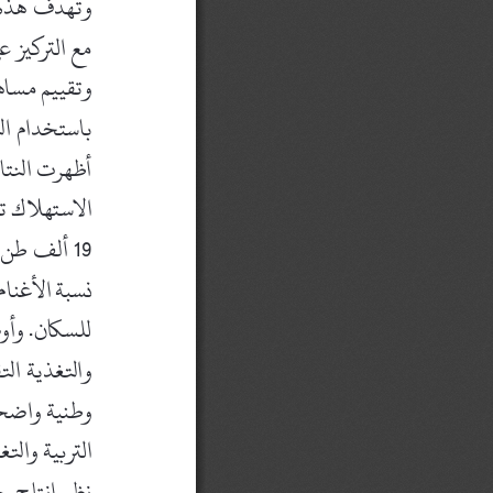
مع التركيز على الفجوة الغذائية ونصيب الفرد، وتحديد العوامل المؤثرة على الإنتاج المحلي، 
وتقييم مساهمة الواردات في تلبية الطلب الوطني. واتبعت الدراسة المنهج الوصفي التحليلي 
باستخدام البيانات الرسمية الوطنية والدولية، بالإضافة إلى الدراسات العربية ذات الصلة. 
أظهرت النتائ
الاستهلاك ت
19
 ألف طن. وبلغ نصيب الفرد من لحوم الأغنام حوالي 
نسبة الأغنام ضمن إجمالي استهلاك اللحوم الحمراء، مما يعكس تغيرات في التركيبة الغذائية 
للسكان. وأوضحت الدراسة أن الإنتاج المحلي يتأثر بالموارد الطبيعية المحدودة، نظم التربية 
والتغذية التقليدية، ضعف البنية التحتية، محدودية الدعم الفني والمالي، وغياب سياسات 
وطنية واضحة. وتوصي الدراسة بوضع استراتيجيات لتعزيز الإنتاج المحلي عبر تحسين نظم 
التربية والتغذية، تقديم الدعم المالي والفني للمربين، تطوير البنية التحتية، وتشجيع اعتماد 
نظم إنتاج حديثة، بهدف تعزيز الأمن الغذائي الحيواني بشكل مستدام. 