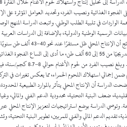
ج أن الإنتاج المحلي ظل مستقر
ا عند نحو 
40
43
 ألف طن سنوي
ا، بينما ارتفع 
–
دريجي
ا من 
55
 إلى 
60
 ألف طن، ما أدى إلى اتساع الفجوة الغذائية من 
8
8.7
 كجم/سنة، فيما انخفضت 
–