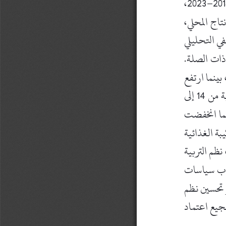
–
14
 إلى 