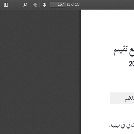
(1 of 15)
Toggle
Find
Previous
Next
Sidebar
2
20
م
 ،
2023
201