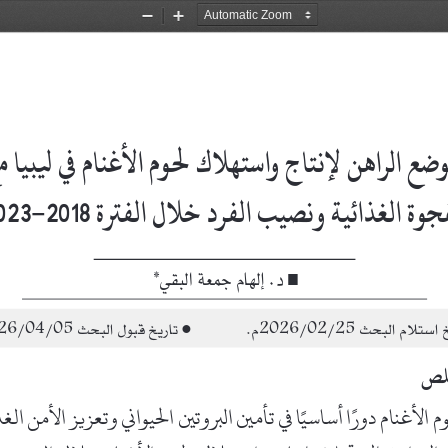
Zoom
Zoom
Out
In
023
2018
–
*
■ د. إلهام جمعة البقي
25
/
02
/
2026
م.            ● تاريخ قبول البحث 
05
/
04
/
26
لص
م الأغنام دور
ا أساسي
ا في تأمين البروتين الحيواني وتعزيز الأمن الغذائي في ليبيا. 
8