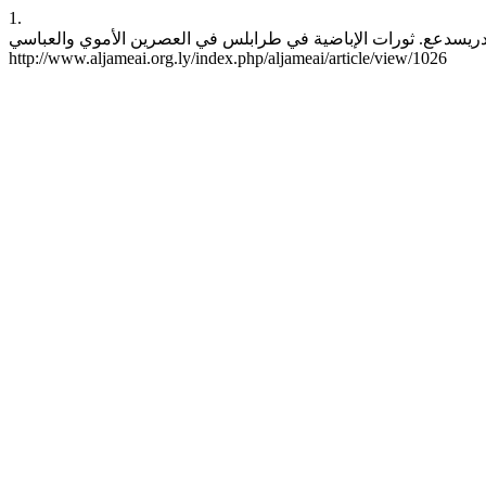
1.
محمد إدريسدعع. ثورات الإباضية في طرابلس في العصرين الأموي والعباسي . aljameai [Internet]. 2026May17 [cited 2026Aug.7];(43):55-2. A
http://www.aljameai.org.ly/index.php/aljameai/article/view/1026