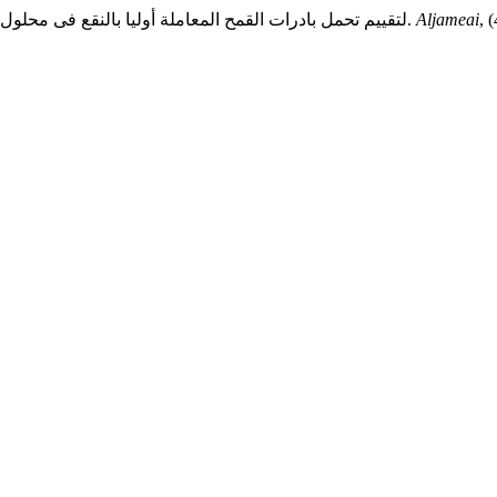
, 
Aljameai
عبد القادرد. س. أ. (2025). استخدام مؤشر TOI لتقييم تحمل بادرات القمح المعاملة أوليا بالنقع فى محلول ملحى للإجهاد الملحى.