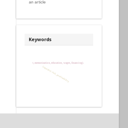
an article
Keywords
t, memorization, education, wages, financing).
liquidity risk, profitability.