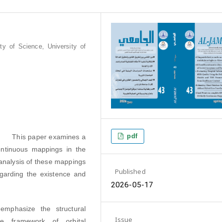
ty of Science, University of
pdf
amines a
 continuous mappings in the
 analysis of these mappings
Published
egarding the existence and
2026-05-17
 emphasize the structural
Issue
he framework of orbital