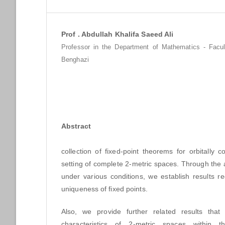
Prof . Abdullah Khalifa Saeed Ali
Professor in the Department of Mathematics - Facul
Benghazi
Abstract
Abstract
This paper ex
collection of fixed-point theorems for orbitally
setting of complete 2-metric spaces. Through the
under various conditions, we establish results r
uniqueness of fixed points.
Also, we provide further related results that
characteristics of 2-metric spaces within t