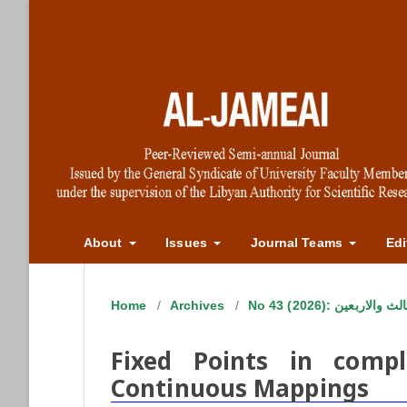
About
Issues
Journal Teams
Edi
Home
/
Archives
/
No 43 (2026): بعين
Fixed Points in compl
Continuous Mappings