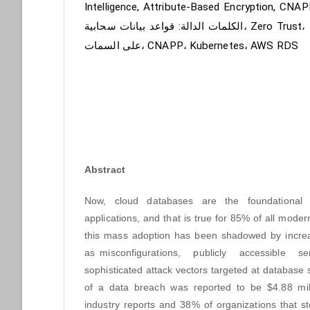
Intelligence, Attribute-Based Encryption, CN
الكلمات الدالة: قواعد بيانات سحابية، Zero Trust، ذكاء اصطناعي، تشفير قائم
على السمات، CNAPP، Kubernetes، AWS RDS
Abstract
Abstract
Now, cloud databases are the foundational i
applications, and that is true for 85% of all moder
this mass adoption has been shadowed by increas
as misconfigurations, publicly accessible s
sophisticated attack vectors targeted at database
of a data breach was reported to be $4.88 mil
industry reports and 38% of organizations that st