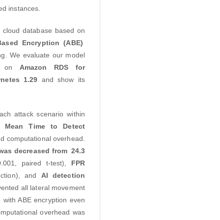
ed instances.
or cloud database based on
Based Encryption
(ABE)
ng. We evaluate our model
ed on
Amazon RDS for
netes 1.29
and show its
ach attack scenario within
ng
Mean Time to Detect
nd computational overhead.
was decreased from 24.3
001, paired t-test),
FPR
ction), and
AI detection
evented all lateral movement
d with ABE encryption even
 computational overhead was