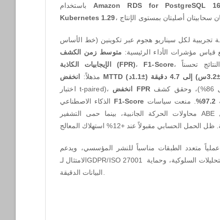
باستخدام
Amazon RDS for PostgreSQL 1
Kubernetes 1.29
 المنهجية على 30 جولة تجريبية لكل سيناريو هجوم عبر تكوينين (خط الأساس
مع قياس مؤشرات الأداء الرئيسية
متوسط زمن الكشف
الإيجابيات الكاذبة
(FPR)
،
F1-Score
، والحمل الحسابي. أظهرت النتائج تحسناً
انخفض
مذهلاً:
MTTD
اختبار t-paired)،
انخفض
FPR
(تقليل 86%)، وحقق كشف
الذكاء الاصطناعي
F1-Score
. منعت سياسات Zero Trust 100% من
%
97
محاولات الحركة الجانبية، بينما حمى التشفير ABE البيانات الحساسة حتى خلال
 عملياً متعدد الطبقات مناسباً للنشر المؤسسي، ويدعم
الامتثال لـGDPR/ISO 27001 من خلال التحقق المستمر، والتحليلات السلوكية، وحماية
البيانات الدقيقة.
Downloads