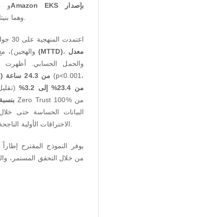
6
و
Amazon EKS
بإصدار
، وهما بنيتان سحابيتان أصليتان بمستوى الإنتاج.
اعتمدت
والهجين)، :
(MTTD)
،
معدل
من 24.3 ساعة (±3.2س) إلى 4.7 دقيقة (±1.1د)
(p<0.001،
%
من 23.4% إلى 3.2
بنسبة .2
الاختراقات الأولية الناجحة. ظل الحمل الحسابي مقبولاً عند +12% استهلاك المعالج.
يوفر النموذج المقترح إطاراً