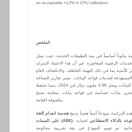
an acceptable +12% in CPU utilization.
الملخص
ة مكوناً أساسياً في بنية التطبيقات الحديثة، حيث تمثل
ري لـ 85% من الخدمات الرقمية المعاصرة. غير أن هذا الاعتماد المتزايد
الأمنية بما في ذلك التهيئة الخاطئة، والانكشاف العام
المستهدفة لخدمات قواعد البيانات. تشير تقارير الصناعة
إلى أن متوسط تكلفة اختراق البيانات وصل 4.88 مليون دولار في 2024، بينما تحتفظ
38% بيانات حساسة في قواعد بيانات سحابية بنسخ
مكشوفة للعامة.
ذه الدراسة نموذجاً أمنياً هجيناً يدمج
هندسة انعدام الثقة
على السمات
(ABE)
،
لحماية
وعة بالذكاء الاصطناعي
حابية. تم تقييم النموذج في بيئة تجريبية محكومة