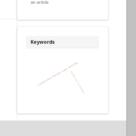
an article
Keywords
t, memorization, education, wages, financing).
liquidity risk, profitability.