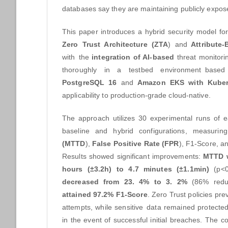
databases say they are maintaining publicly expos
This paper introduces a hybrid security model f
Zero Trust Architecture
(ZTA
) and
Attribute-
with the
integration of AI-based
threat monitori
thoroughly in a testbed environment bas
PostgreSQL 16
and
Amazon EKS with Kuber
applicability to production-grade cloud-native.
The approach utilizes 30 experimental runs of e
baseline and hybrid configurations, measuri
(MTTD
),
False Positive Rate (FPR
), F1-Score, a
Results showed significant improvements:
MTTD
hours (±3.2h) to 4.7 minutes (±1.1min)
(p<0.
decreased from 23. 4% to 3. 2%
(86% redu
attained 97.2% F1-Score
. Zero Trust policies pr
attempts, while sensitive data remained protecte
in the event of successful initial breaches. The