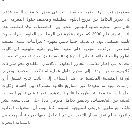
تستعرض هذه الورقة تجربة تطبيقية رائدة في بعض الجامعات الليبية هدفت
إلى تعزيز التكامل بين فروع العلوم التطبيقية ومختلف حقول المعرفة، من
خلال تبني منهجية عملية لتجسير الفجوة بين التخصصات. وقد انطلقت هذه
التجربة منذ عام 2006 كمبادرة مبتكرة في الربط بين العلوم لإجراء بحوث
علمية تطبيقية، دون أن تصنف حينها ضمن مفهوم “الدراسات البينية” بصيغته
المعاصرة. وركزت التجربة على تنفيذ مشاريع بحثية تطبيقية في كليات
العلوم والصحة والتقنية خلال الفترة (2006–2025)، حيث تم دمج تخصصات
متعددة في إطار تكاملي يتجاوز التعاون الأكاديمي التقليدي نحو شراكات
أكاديمية-صناعية تهدف إلى تقديم حلول عملية لمشكلات المجتمع. وتعرض
الورقة المنهجية المعتمدة في هذا السياق، إلى جانب نتائج تطبيق أربع
دراسات بينية تم تنفيذها عبر مشاريع طلابية مشتركة بين أقسام وكليات
وجامعات ليبية مختلفة. أظهرت النتائج قدرة هذه التجربة على تجاوز الفجوات
البحثية بين التخصصات، وتحقيق تكامل معرفي فعال على مدى تسعة عشر
عامًا، مع تطوير تدريجي للمنهجية المتبعة. كما بينت أن التحديات الإدارية
والتمويلية لم تعق مسار التنفيذ، بل تم التعامل معها بمرونة أسهمت في
استدامة التجربة.