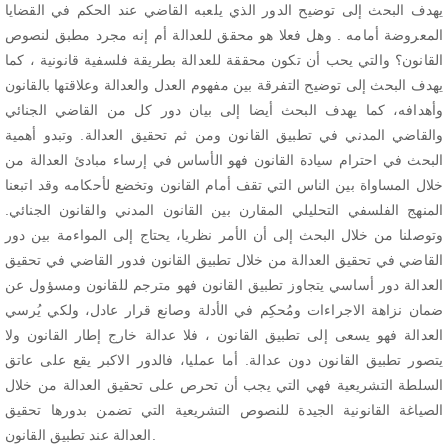
يهدف البحث إلى توضيح الدور الذي يلعبه القاضي عند الحكم في القضايا
المعروضة أمامه . وهل فعلا هو محقق للعدالة أم إنه مجرد مطبق لنصوص
القانون؟ والتي يحب أن تكون محققة للعدالة بطريقة فلسفية قانونية ، كما
يهدف البحث إلى توضيح التفرقة بين مفهوم العدل والعدالة وعلاقتها بالقانون
وأهدافه، كما يهدف البحث أيضا إلى بيان دور كل من القاضي الجنائي
والقاضي المدني في تطبيق القانون ومن ثم تحقيق العدالة. وتبدو أهمية
البحث في احترام سيادة القانون فهو الأساس في إرساء مبادئ العدالة من
خلال المساواة بين الناس التي تقف أمام القانون وتخضع لأحكامه وقد اتبعنا
المنهج الفلسفي التحليلي المقارن بين القانون المدني والقانون الجنائي.
وتوصلنا من خلال البحث إلى أن الأمر نظريا، يحتاج إلى المواءمة بين دور
القاضي في تحقيق العدالة من خلال تطبيق القانون فدور القاضي في تحقيق
العدالة دور أساسي يتجاوز تطبيق القانون فهو مترجم للقانون ومسؤول عن
ضمان نزاهة الاجراءات ومُحكِم في الأدلة وصانع قرار عادل، ولكي يُرسي
العدالة فهو يسعى إلى تطبيق القانون ، فلا عدالة خارج إطار القانون ولا
يتصور تطبيق القانون دون عدالة. أما عمليا، فالدور الاكبر يقع على عاتق
السلطة التشريعية فهي التي يجب أن تحرص على تحقيق العدالة من خلال
الصياغة القانونية الجيدة للنصوص التشريعية التي تضمن بدورها تحقيق
العدالة عند تطبيق القانون.