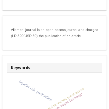
Aljameai journal is an open access journal and charges
(LD 300/USD 30) the publication of an article
Keywords
liquidity risk, profitability.
Keywords : Violence against women, social service